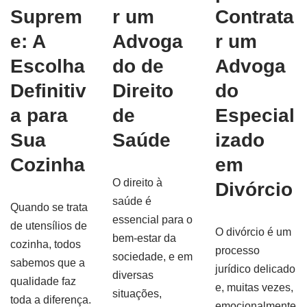
Suprem
r um
Contrata
e: A
Advoga
r um
Escolha
do de
Advoga
Definitiv
Direito
do
a para
de
Especial
Sua
Saúde
izado
Cozinha
em
O direito à
Divórcio
saúde é
Quando se trata
essencial para o
de utensílios de
O divórcio é um
bem-estar da
cozinha, todos
processo
sociedade, e em
sabemos que a
jurídico delicado
diversas
qualidade faz
e, muitas vezes,
situações,
toda a diferença.
emocionalmente