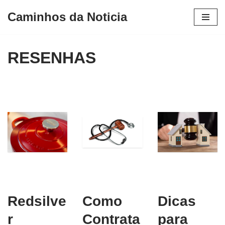
Caminhos da Noticia
Avançar
para
RESENHAS
o
conteúdo
Redsilve
Como
Dicas
r
Contrata
para