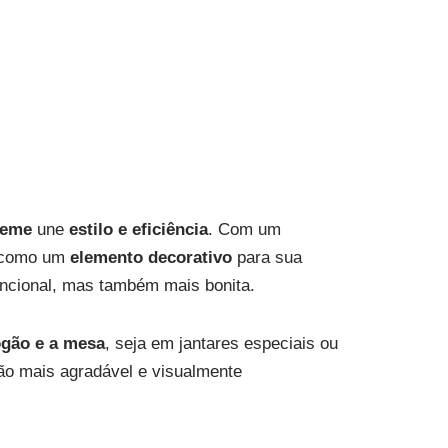
reme
une
estilo e eficiência
. Com um
m como um
elemento decorativo
para sua
uncional, mas também mais bonita.
fogão e a mesa
, seja em jantares especiais ou
ão mais agradável e visualmente