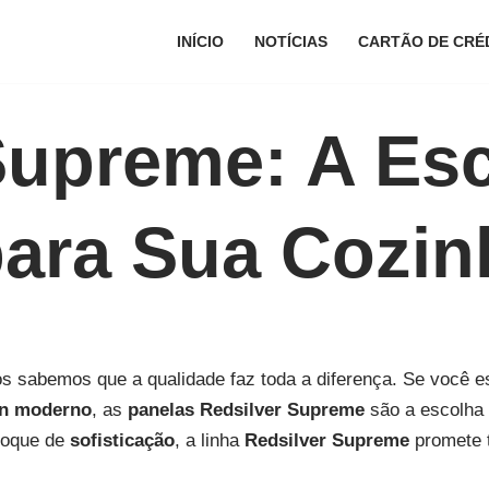
INÍCIO
NOTÍCIAS
CARTÃO DE CRÉ
Supreme: A Es
 para Sua Cozin
dos sabemos que a qualidade faz toda a diferença. Se você
gn moderno
, as
panelas Redsilver Supreme
são a escolha
toque de
sofisticação
, a linha
Redsilver Supreme
promete t